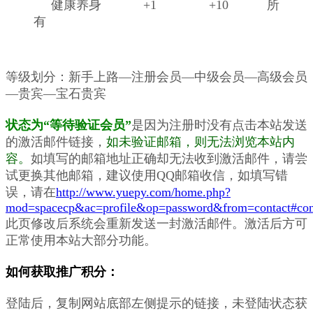
健康养身 +1 +10 所
有
等级划分：新手上路—注册会员—中级会员—高级会员
—贵宾—宝石贵宾
状态为“等待验证会员”
是因为注册时没有点击本站发送
的激活邮件链接，
如未验证邮箱，则无法浏览本站内
容。
如填写的邮箱地址正确却无法收到激活邮件，请尝
试更换其他邮箱，建议使用QQ邮箱收信，如填写错
误，请在
http://www.yuepy.com/home.php?
mod=spacecp&ac=profile&op=password&from=contact#con
此页修改后系统会重新发送一封激活邮件。激活后方可
正常使用本站大部分功能。
如何获取推广积分：
登陆后，复制网站底部左侧提示的链接，未登陆状态获